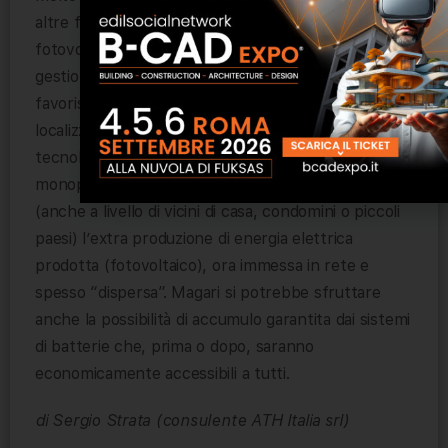
altre fonti energetiche rinnovabili (biomasse,
fotovoltaico e accumulatori, ecc.) e sistemi di
gestione intelligenti (telefono), ma anche perché
favorisce la diffusione delle reti di scambio
localizzato di energia (smart grid)? Certo se questa
tecnologia potesse superare l’ostacolo dei grandi
monopoli, sarebbe possibile sfruttare localmente
(anche a livello di vicini di casa, condomini o piccoli
paesi) l’extra produzione di energia elettrica
prodotta (fotovoltaico), ora immessa in rete e
spesso “dispersa”. Magari si potrebbe sfruttare
anche la possibilità di accumulo garantita dai sistemi
di batterie che, prima o dopo, saranno
economicamente accessibili a tutti.
di Sergio Strata (consulente ATH Italia srl)