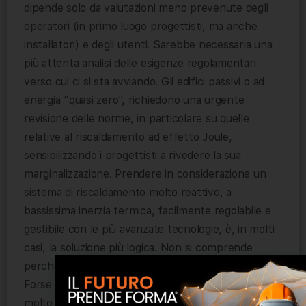
dipende solo da valutazioni meno prevenute degli
operatori (in primo luogo progettisti, ma anche
installatori) e degli utenti. Sarebbe necessaria una
più attenta analisi delle esigenze regolamentari
verso cui ci si sta avviando. Gli edifici passivi o ad
energia “quasi zero”, richiedono una urgente
revisione delle norme, in particolare su quelle
relative al riscaldamento ad effetto Joule,
sensibilizzando i progettisti a rivedere la sua
marginalizzazione. Prendere in considerazione un
sistema di riscaldamento molto reattivo, a
bassissima inerzia termica, facilmente regolabile e
gestibile con le più avanzate tecnologie, è, in molti
casi, la soluzione più logica. Non si comprende
perché debba anche essere la più avversata.
Forse perché il riscaldamento elettrico diretto è
molto conveniente, non solo in abbinamento con