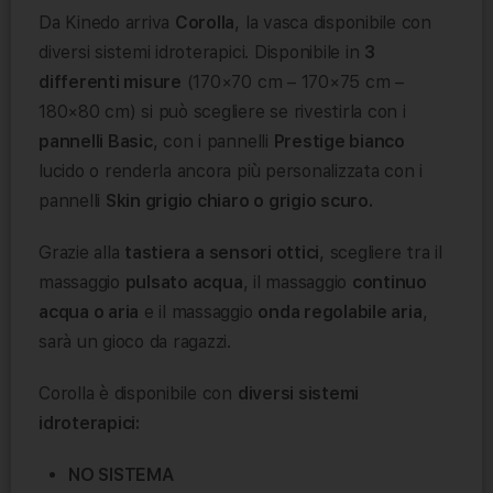
Da
Kinedo arriva
Corolla
, la vasca disponibile con
diversi sistemi idroterapici.
Disponibile in
3
differenti misure
(170×70 cm – 170×75 cm –
180×80 cm) si può scegliere se rivestirla con i
pannelli Basic
, con i pannelli
Prestige bianco
lucido o renderla ancora più personalizzata con i
pannelli
Skin grigio chiaro o grigio scuro.
Grazie alla
tastiera
a
sensori ottici
, scegliere tra il
massaggio
pulsato acqua
, il massaggio
continuo
acqua o aria
e il massaggio
onda regolabile aria
,
sarà un gioco da ragazzi.
Corolla
è disponibile con
diversi sistemi
idroterapici:
NO SISTEMA