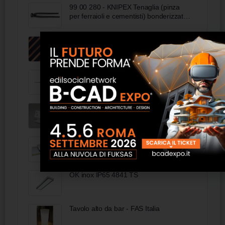
99 00 280 - KNIPEX Tenaglia (pinza
per ferraioli e cementisti) bonderizzata
nera 280 mm
Legno Castra
Termoz CN 8 - Torggler
Gocciolatoio brake
Super Top Piano
OK inox IP65 4841 TS
Tavolo alto da bar - FAS Italia