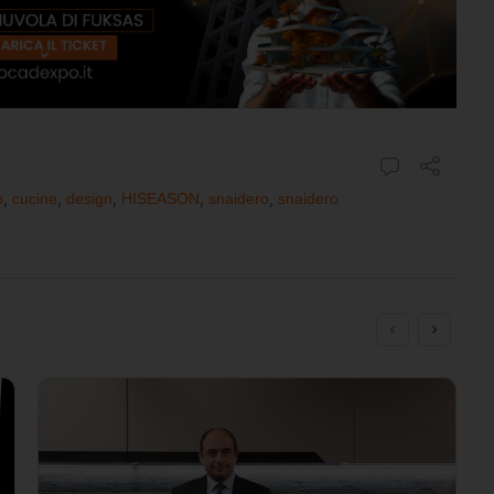
o
,
cucine
,
design
,
HISEASON
,
snaidero
,
snaidero