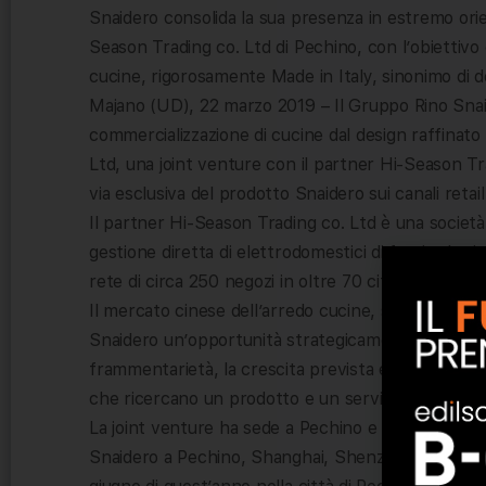
Snaidero consolida la sua presenza in estremo orie
Season Trading co. Ltd di Pechino, con l’obiettivo d
cucine, rigorosamente Made in Italy, sinonimo di desi
Majano (UD), 22 marzo 2019 – Il Gruppo Rino Snaid
commercializzazione di cucine dal design raffinato
Ltd, una joint venture con il partner Hi-Season Trad
via esclusiva del prodotto Snaidero sui canali retail
Il partner Hi-Season Trading co. Ltd è una società
gestione diretta di elettrodomestici di fascia alta 
rete di circa 250 negozi in oltre 70 città della Cina
Il mercato cinese dell’arredo cucine, sia nel segme
Snaidero un’opportunità strategicamente rilevante
frammentarietà, la crescita prevista e la presenza
che ricercano un prodotto e un servizio di elevata 
La joint venture ha sede a Pechino e ha come obiet
Snaidero a Pechino, Shanghai, Shenzhen, Chengdu. 