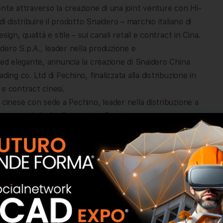
nte attraverso la creazione di una joint venture con Hi-
i distribuire il prodotto Snaidero – marchio italiano di
gn, qualità e stile – sui canali retail e contract in Cina.
ero S.p.A., leader nella produzione e
 ed elegante, annuncia la creazione di Snaidero China
ing co. Ltd di Pechino, finalizzata alla distribuzione in
 e contract cinesi.
 cinese con sede a Pechino, leader nella distribuzione a
importati da Italia, Germania e Francia, attraverso una
.
nto retail sia in quello contract, rappresenta per
, data la dimensione continentale del mercato e la sua
 di un ampio e crescente segmento di potenziali clienti
qualità, vero punto di forza delle cucine Snaidero.
tivo iniziale quello di aprire 4 flagship store monomarca
La prima apertura è già stata pianificata per il mese di