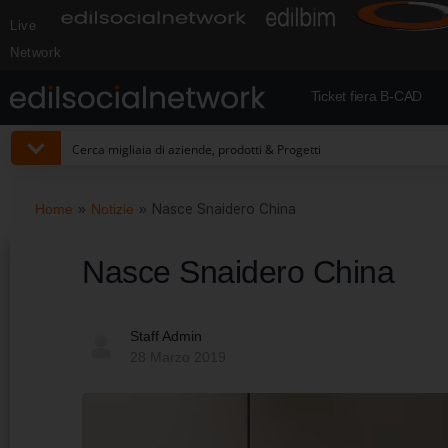
Live
Network
Ticket fiera B-CAD
Home
»
Notizie
»
Nasce Snaidero China
Nasce Snaidero China
Staff Admin
28 Marzo 2019