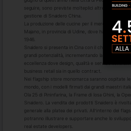
giugno di quest’anno nella città di Pechino ed entro 
seguire, sono previste molteplici altre aperture di 
gestione di Snaidero China.
La produzione delle cucine per il mercato cinese s
Majano, in provincia di Udine, dove ha sede lo stabi
1946.
Snaidero si presenta in Cina con il chiaro obiettiv
grandi potenzialità, incrementando la distribuzione 
eccellenza dove design, qualità e servizio sono un 
business retail sia in quello contract.
Nei flagship store monomarca saranno ospitate le c
mondo, con i modelli firmati dai grandi maestri italia
Ola 25 di Pininfarina, la Frame di Iosa Ghini, la O
Snaidero. La vendita dei prodotti Snaidero è rivolta
generale alla platea dei privati. All’interno dei fla
potranno illustrare e supportare anche lo sviluppo d
real estate developers.