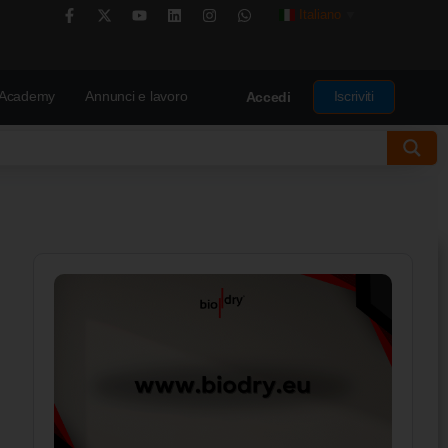
Italiano
▼
Academy
Annunci e lavoro
Iscriviti
Accedi