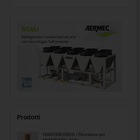
Prodotti
NSM29081RICG / Ricevitore per
NSM29200G Akifix