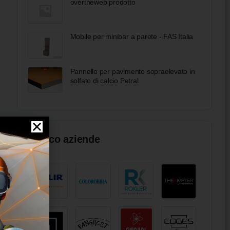
overtheweb prodotto
Mobile per minibar a parete - FAS Italia
Pannello per pavimento sopraelevato in
solfato di calcio Petral
Elenco aziende