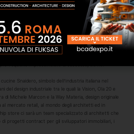
il 2019 ci saranno le inaugurazioni nelle altre tre città. A
negozi con partner locali o sub-dealers, sotto la diretta
arà concentrata integralmente nello stabilimento di
limento produttivo dell’azienda fin dalla sua nascita nel
o di ampliare la propria rete commerciale in un Paese dalle
del brand e posizionandosi su una fascia distintiva e di
pre-requisito imprescindibile di successo, sia nel
ucine Snaidero, simbolo dell’industria italiana nel
ni del design industriale tra le quali la Vision, Ola 20 e
pera di Michele Marcon e la Way Materia, design originale
 al mercato retail, al mondo degli architetti ed in
gship store ci sarà un team specializzato di architetti che
i progetti contract per gli sviluppatori immobiliari, i