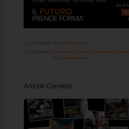
Categorie:
Comunicati stampa
Etichette:
arredamento
,
arredi
,
complementi d'arred
china
,
snaidero cina
Articoli Correlati