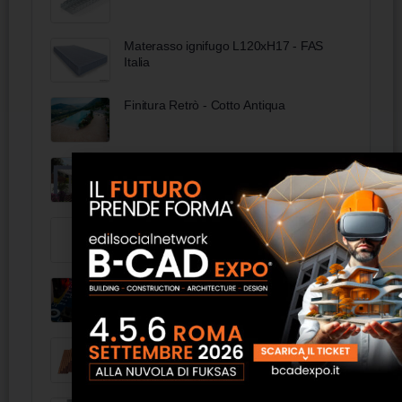
Materasso ignifugo L120xH17 - FAS
Italia
Finitura Retrò - Cotto Antiqua
Flap one MV Living
Sedia a sdraio per esterni - FAS Italia
Corso Arduino - Beta Formazione
Sottocoppo Metallico - Fibrotubi