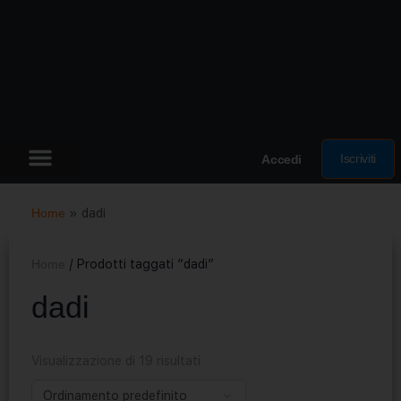
Iscriviti
Accedi
Home
»
dadi
Home
/ Prodotti taggati “dadi”
dadi
Visualizzazione di 19 risultati