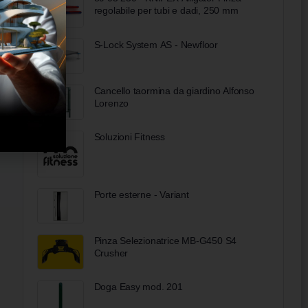
regolabile per tubi e dadi, 250 mm
S-Lock System AS - Newfloor
Cancello taormina da giardino Alfonso
Lorenzo
Soluzioni Fitness
Porte esterne - Variant
Pinza Selezionatrice MB-G450 S4
Crusher
Doga Easy mod. 201