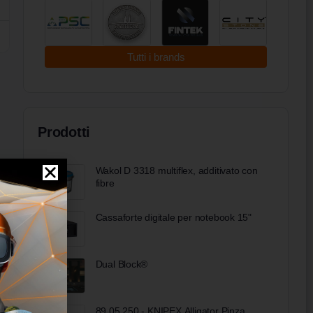
Tutti i brands
Prodotti
Wakol D 3318 multiflex, additivato con
fibre
Cassaforte digitale per notebook 15"
Dual Block®
89 05 250 - KNIPEX Alligator Pinza