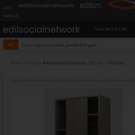
Live
Network
Ticket fiera B-CAD
Home
»
Shop
»
Armadio multifunzione 120 cm – FAS Italia
Home
/
Arredo e design
/
Arredamento e design
/
Arredo reside