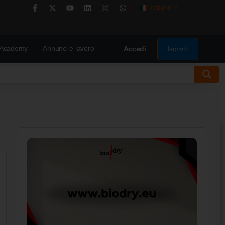
Italiano
▼
Academy
Annunci e lavoro
Iscriviti
Accedi