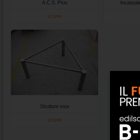
A.C.S. Plus
Incassat
SCOPRI
Strutture inox
SCOPRI