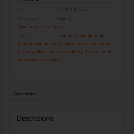
SKU:
2c6d996b2c60
Categorie:
Pulitori
,
Risanamento e restauro
Tags:
anitmuffe
,
antimuffa
,
bagni
,
bagno
,
docce
,
docchem
,
doccia
,
lavare
,
linea tsunami
,
pulitore
,
pulitore antimuffa
,
pulitori
,
pulitori antimuffe
,
tsunami
,
vasca
,
vasche
Descrizione
Descrizione