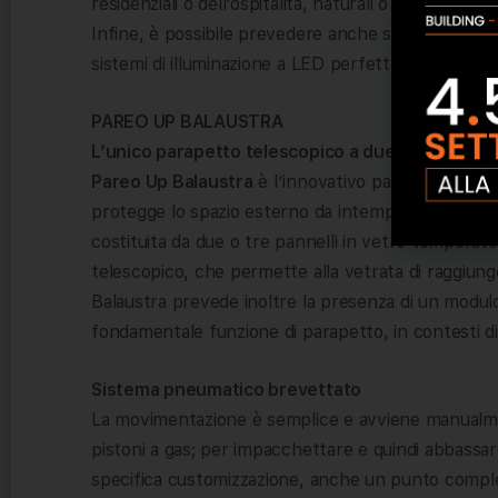
residenziali o dell’ospitalità, naturali o urbani.
Infine, è possibile prevedere anche soluzioni per 
sistemi di illuminazione a LED perfettamente integr
PAREO UP BALAUSTRA
L’unico parapetto telescopico a due o tre pannel
Pareo Up Balaustra
è l’innovativo parapetto sen
protegge lo spazio esterno da intemperie e rumore. 
costituita da due o tre pannelli in vetro temperato
telescopico, che permette alla vetrata di raggiung
Balaustra prevede inoltre la presenza di un modul
fondamentale funzione di parapetto, in contesti di
Sistema pneumatico brevettato
La movimentazione è semplice e avviene manual
pistoni a gas; per impacchettare e quindi abbassar
specifica customizzazione, anche un punto compl