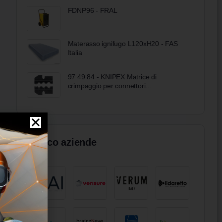
FDNP96 - FRAL
Materasso ignifugo L120xH20 - FAS
Italia
97 49 84 - KNIPEX Matrice di
crimpaggio per connettori
Huber/Suhner per conduttori di fibre
ottiche
Elenco aziende