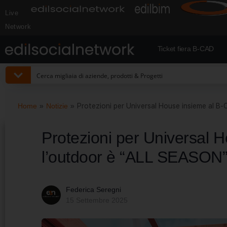
Live
Network
Ticket fiera B-CAD
Home
»
Notizie
»
Protezioni per Universal House insieme al B
Protezioni per Universal 
l’outdoor è “ALL SEASON
Federica Seregni
15 Settembre 2025