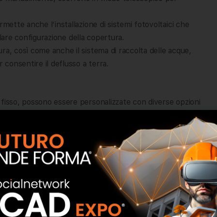
rmette anche l’installazione di sistemi fotovoltaici che
colare configurazione della copertura.
ra, così come anche il sistema di raccolta delle acque,
 consentire il deflusso a terra.
 fisso, possono essere personalizzate con diverse opzioni
regala massima trasparenza e luminosità; il policarbonato
re i pannelli sandwich garantiscono una copertura
ente protetto su tutti i lati, Nesos permette di
io, resistenti a pioggia e vento. In questo modo il
ura ancora più funzionale per l’utilizzo in contesti