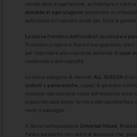
mondo della progettazione, architettura e costru
abitabile in ogni stagione
presentato in un’esposi
autorizzato sul mercato locale per tutta la gamma d
La nuova frontiera dell’outdoor: su misura e pa
Protezioni propone a Roma il suo approccio unico 
per rispondere alla crescente domanda di
spazi es
residenziali e dell’ospitalità.
La nuova categoria di mercato
ALL SEASON
si co
isolanti
e
panoramiche
, capaci di garantire comf
massima valorizzazione visiva dell’ambiente esterno.
impacchettabili danno forma a microarchitetture in
verso il paesaggio.
A Roma nell’esposizione
Universal House
,
Protezi
l’unico parapetto con vetro di sicurezza che, graz