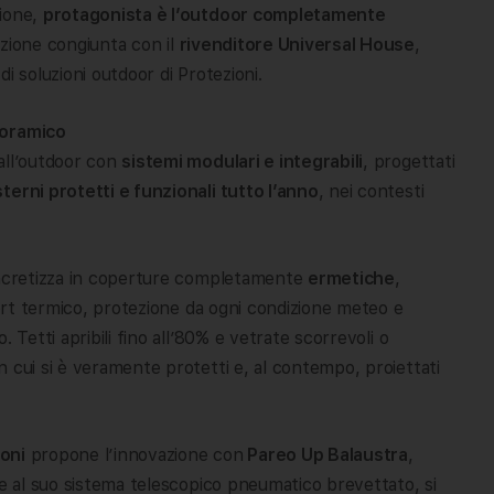
zione,
protagonista è l’outdoor completamente
zione congiunta con il
rivenditore Universal House
,
i soluzioni outdoor di Protezioni.
noramico
all’outdoor con
sistemi modulari e integrabili
, progettati
terni protetti e funzionali tutto l’anno
, nei contesti
ncretizza in coperture completamente
ermetiche
,
ort termico, protezione da ogni condizione meteo e
 Tetti apribili fino all’80% e vetrate scorrevoli o
 cui si è veramente protetti e, al contempo, proiettati
oni
propone l’innovazione con
Pareo Up Balaustra
,
ie al suo sistema telescopico pneumatico brevettato, si