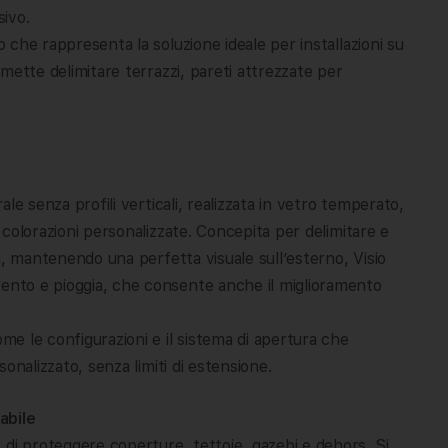
sivo.
to che rappresenta la soluzione ideale per installazioni su
ermette delimitare terrazzi, pareti attrezzate per
le senza profili verticali, realizzata in vetro temperato,
n colorazioni personalizzate. Concepita per delimitare e
ali, mantenendo una perfetta visuale sull’esterno, Visio
vento e pioggia, che consente anche il miglioramento
ome le configurazioni e il sistema di apertura che
rsonalizzato, senza limiti di estensione.
abile
di proteggere coperture, tettoie, gazebi e dehors. Si