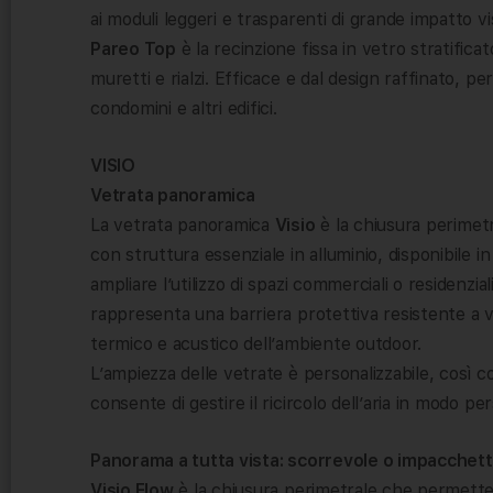
ai moduli leggeri e trasparenti di grande impatto vi
Pareo Top
è la recinzione fissa in vetro stratifica
muretti e rialzi. Efficace e dal design raffinato, p
condomini e altri edifici.
VISIO
Vetrata panoramica
La vetrata panoramica
Visio
è la chiusura perimetra
con struttura essenziale in alluminio, disponibile i
ampliare l’utilizzo di spazi commerciali o residenzi
rappresenta una barriera protettiva resistente a 
termico e acustico dell’ambiente outdoor.
L’ampiezza delle vetrate è personalizzabile, così c
consente di gestire il ricircolo dell’aria in modo pe
Panorama a tutta vista: scorrevole o impacchett
Visio Flow
è la chiusura perimetrale che permette 