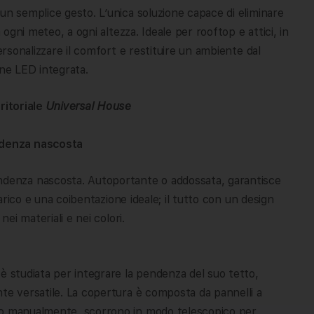
un semplice gesto. L’unica soluzione capace di eliminare
 ogni meteo, a ogni altezza. Ideale per rooftop e attici, in
ersonalizzare il comfort e restituire un ambiente dal
one LED integrata.
ritoriale
Universal House
ndenza nascosta
enza nascosta. Autoportante o addossata, garantisce
carico e una coibentazione ideale; il tutto con un design
nei materiali e nei colori.
è studiata per integrare la pendenza del suo tetto,
nte versatile. La copertura è composta da pannelli a
 o manualmente, scorrono in modo telescopico per