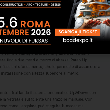
la schermatura solare, come le tende tensionate, e
ati nel design della struttura.
li
za corrimano con sistema pneumatico brevettato, che
La struttura, certificata per la sua sicurezza, è l’unica
 e vetro indurito, che si alzano grazie a un sistema
ere fino a due metri e mezzo di altezza. Pareo Up
o fisso antisfondamento, che le permette di assumere la
 installazione con altezza superiore al metro.
mente sfruttando il sistema pneumatico Up&Down con
e la vetrata è sufficiente una trazione manuale. Con
esso come l’angolare può eseguire la medesima