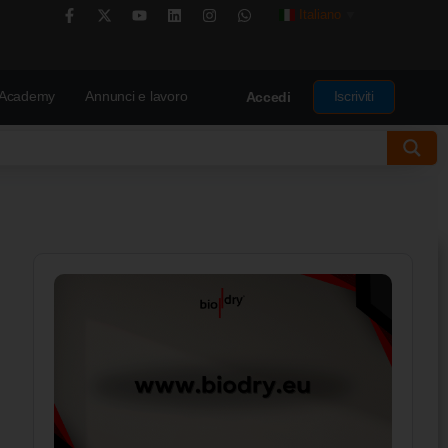
Italiano
▼
Academy
Annunci e lavoro
Iscriviti
Accedi