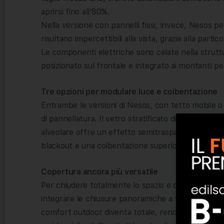
aprirsi fino all’80%.
Nella versione con pannelli fissi, invece, Nesos pe
risultano impercettibili alla vista, grazie alla parti
Le componenti elettriche sono celate nella struttu
posizionato sul frontale e integrato ai montanti per
Tre opzioni per modulare luce e coibentazione
Entrambe le versioni di Nesos, con tetto mobile o
di pannellatura. Il vetro stratificato di sicurezza 
alveolare offre un effetto semitrasparente; ment
blackout e una coibentazione superiore.
Copertura ancora più versatile
Per chiudere totalmente lo spazio e creare un ambi
integrare le chiusure panoramiche a tutto vetro Vis
comfort outdoor diventa totale, rendendo la copert