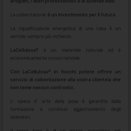
artigiani, i liberi professionisti e le aziende edili.
La coibentazione
è un investimento per il futuro.
La riqualificazione energetica di una casa è un
servizio sempre più richiesto.
LaCellulosa®
è un materiale naturale ed è
economicamente concorrenziale.
Con LaCellulosa® in fiocchi potete offrire un
servizio di coibentazione alla vostra clientela che
non teme nessun confronto.
L’ opera d’ arte della posa è garantita dalla
formazione e continuo aggiornamento degli
operatori.
Il corso base è di un giorno, garantisce agli