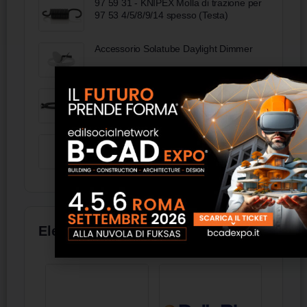
97 59 31 - KNIPEX Molla di trazione per
97 53 4/5/8/9/14 spesso (Testa)
Accessorio Solatube Daylight Dimmer
99 00 300 SB - KNIPEX Tenaglia (pinza
per ferraioli e cementisti) bonderizzata
nera 300 mm
Base per tavolo con top - FAS Italia
Elenco aziende