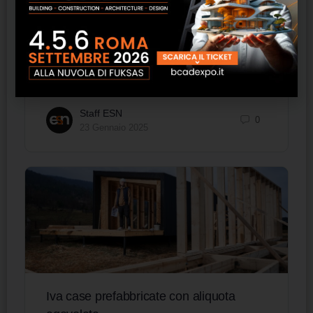
legge regionale
La Regione Lazio sta riscrivendo le norme per la
rigenerazione urbana con la proposta di legge n.
171 del 9 agosto 2024, attualmente all’esame
del…
Staff ESN
0
23 Gennaio 2025
Iva case prefabbricate con aliquota