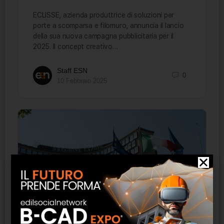
ECLISSE, azienda produttrice di soluzioni per
porte a scomparsa e filomuro, annuncia il lancio
della sua nuova campagna pubblicitaria per il
2025. Il concept creativo…
Staff ESN
0
10 Febbraio 2025
Rigenerazione urbana nel Lazio: tra
incentivi e criticità, il dibattito sulla nuova