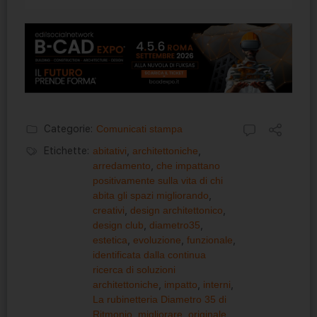
Categorie:
Comunicati stampa
Etichette:
abitativi
,
architettoniche
,
arredamento
,
che impattano
positivamente sulla vita di chi
abita gli spazi migliorando
,
creativi
,
design architettonico
,
design club
,
diametro35
,
estetica
,
evoluzione
,
funzionale
,
identificata dalla continua
ricerca di soluzioni
architettoniche
,
impatto
,
interni
,
La rubinetteria Diametro 35 di
Ritmonio
,
migliorare
,
originale
,