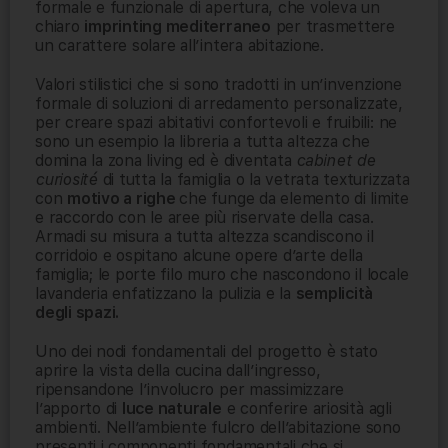
formale e funzionale di apertura, che voleva un
chiaro
imprinting mediterraneo
per trasmettere
un carattere solare all’intera abitazione.
Valori stilistici che si sono tradotti in un’invenzione
formale di soluzioni di arredamento personalizzate,
per creare spazi abitativi confortevoli e fruibili: ne
sono un esempio la libreria a tutta altezza che
domina la zona living ed è diventata
cabinet de
curiosité
di tutta la famiglia o la vetrata texturizzata
con
motivo a righe
che funge da elemento di limite
e raccordo con le aree più riservate della casa.
Armadi su misura a tutta altezza scandiscono il
corridoio e ospitano alcune opere d’arte della
famiglia; le porte filo muro che nascondono il locale
lavanderia enfatizzano la pulizia e la
semplicità
degli spazi.
Uno dei nodi fondamentali del progetto è stato
aprire la vista della cucina dall’ingresso,
ripensandone l’involucro per massimizzare
l’apporto di
luce naturale
e conferire ariosità agli
ambienti. Nell’ambiente fulcro dell’abitazione sono
presenti i componenti fondamentali che si