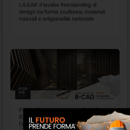
LILIUM: il lavabo freestanding di
design tra forma scultorea, materiali
naturali e artigianalità sartoriale
ForMe Design presenta a B-CAD
Expo 2026 sistemi in alluminio per
l’architettura contemporanea