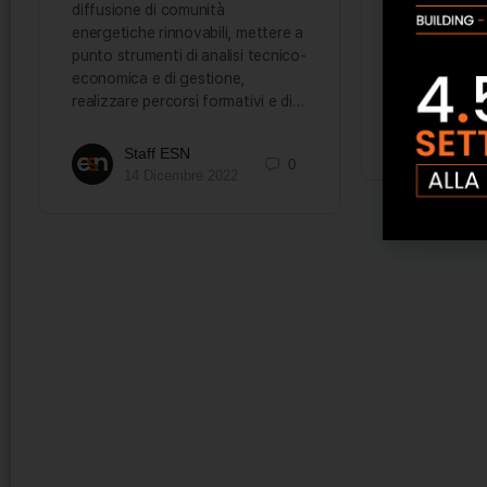
diffusione di comunità
l’Agenzia per 
energetiche rinnovabili, mettere a
Sviluppo Sos
punto strumenti di analisi tecnico-
(AESS) e Uni
economica e di gestione,
realizzare percorsi formativi e di…
Staff
22 Ma
Staff ESN
0
14 Dicembre 2022