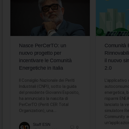
Nasce PerCerTO: un
Comunità 
nuovo progetto per
Rinnovabil
incentivare le Comunità
il nuovo 
Energetiche in Italia
2.0
Il Consiglio Nazionale dei Periti
L’applicativo 
Industriali (CNPI), sotto la guida
autoconsumo,
del presidente Giovanni Esposito,
energetica, b
ha annunciato la nascita di
risparmi ENE
PerCerTO (Periti CER Total
lanciato la ve
Organization), una…
simulatore R
Community e
un’applicazi
Staff ESN
0