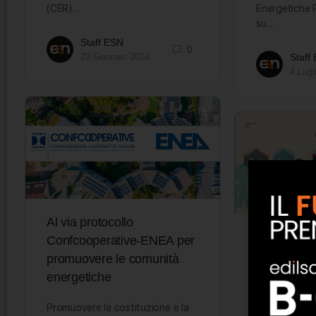
(CER)…
Energetiche R
su…
Staff ESN
0
29 Gennaio 2024
Staff
4 Lugl
Al via protocollo
Online il
Confcooperative-ENEA per
sulle comu
promuovere le comunità
energetiche
È online il v
Comunità Ene
Promuovere la costituzione e la
da ENEA in c