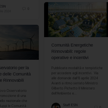
 ESN
0
ile 2024
Comunità Energetiche
Rinnovabili: regole
operative e incentivi
rvatorio per la
Pubblicate modalità e tempistiche
per accedere agli incentivi. Via
e delle Comunità
alle domande dall’8 aprile 2024
e Rinnovabili
Avanti a ritmo serrato Ministro
Gilberto Pichetto Il Ministero
ovo Osservatorio
dell’Ambiente e…
promozione di una
ello nazionale che
Staff ESN
iluppi le Comunità
0