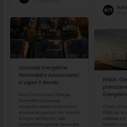
17 Ottobre 2024
Staff
30 Apr
Comunità Energetiche
Rinnovabili e Autoconsumo:
ENEA: Osse
in vigore il decreto
promozion
Energetich
Nuovi Orizzonti per l’Energia
Sostenibile Il panorama
energetico italiano si arricchisce
Creato un nu
di nuove prospettive con l’entrata
ENEA per la 
in vigore del Decreto sulle
roadmap a liv
Comunità Energetiche Rinnovabili
incentivi e sv