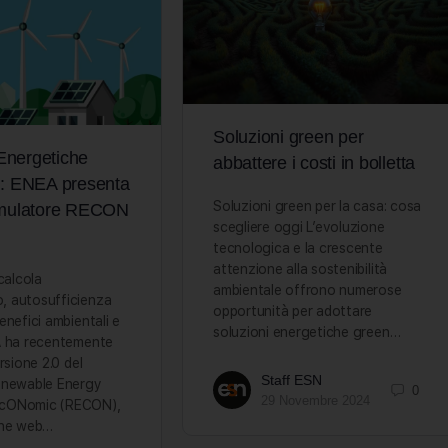
Soluzioni green per
Energetiche
abbattere i costi in bolletta
i: ENEA presenta
Soluzioni green per la casa: cosa
simulatore RECON
scegliere oggi L’evoluzione
tecnologica e la crescente
attenzione alla sostenibilità
calcola
ambientale offrono numerose
 autosufficienza
opportunità per adottare
enefici ambientali e
soluzioni energetiche green…
A ha recentemente
rsione 2.0 del
Staff ESN
enewable Energy
0
29 Novembre 2024
cONomic (RECON),
one web…