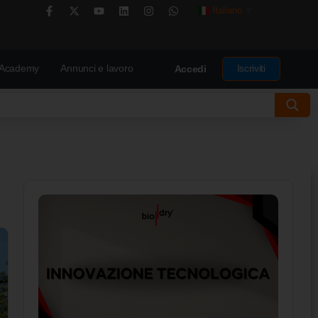
Italiano
▼
Academy
Annunci e lavoro
Iscriviti
Accedi