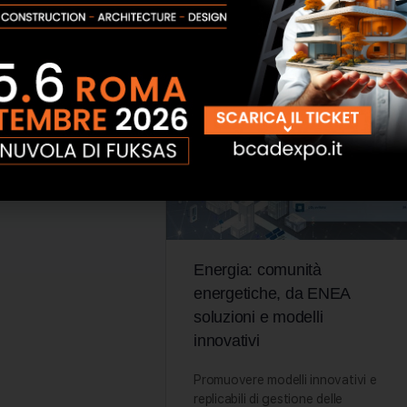
l’Energia e lo
tenibile di Modena
Staff ESN
0
versità…
9 Maggio 2023
 ESN
0
ggio 2021
Energia: comunità
energetiche, da ENEA
soluzioni e modelli
innovativi
Promuovere modelli innovativi e
replicabili di gestione delle