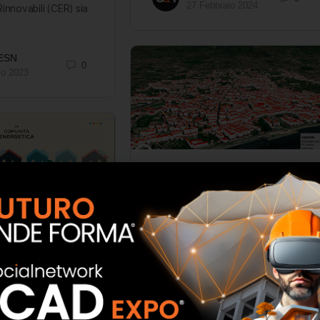
27 Febbraio 2024
innovabili (CER) sia
 ESN
0
io 2023
ENEA: mappa “catastale”
per il calcolo del
fotovoltaico in città
 vademecum ENEA
I ricercatori del centro ENEA di
Portici (Napoli), hanno creato una
nità energetiche
mappa catastale tridimensionale e
ad alta risoluzione, utilizzabile
ademecum La
attraverso l’app map viewer, per
rgetica, realizzato
il…
ollaborazione con