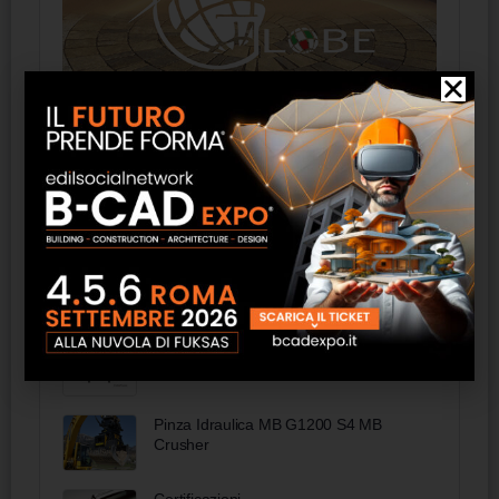
Prodotti
Sedia in legno con imbottitura ignifuga -
FAS Italia
Salottino 5 posti antracite e grigio - FAS
Italia
Pinza Idraulica MB G1200 S4 MB
Crusher
Certificazioni