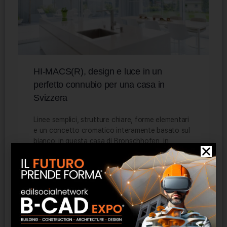
HI-MACS(R), design e luce in un
perfetto connubio per una casa in
Svizzera
Linee semplici, strutture chiare, forme elementari
e un concetto cromatico interamente basato sul
bianco: in questa casa di Bronschhofen, in
Svizzera, la presenza di HI-MACS®…
Staff Admin
0
11 Giugno 2015