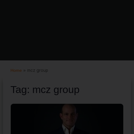
Home
»
mcz group
Tag:
mcz group