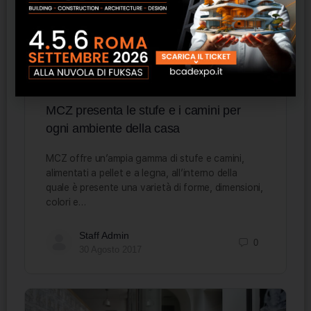
MCZ presenta le stufe e i camini per
ogni ambiente della casa
MCZ offre un’ampia gamma di stufe e camini,
alimentati a pellet e a legna, all’interno della
quale è presente una varietà di forme, dimensioni,
colori e…
Staff Admin
0
30 Agosto 2017