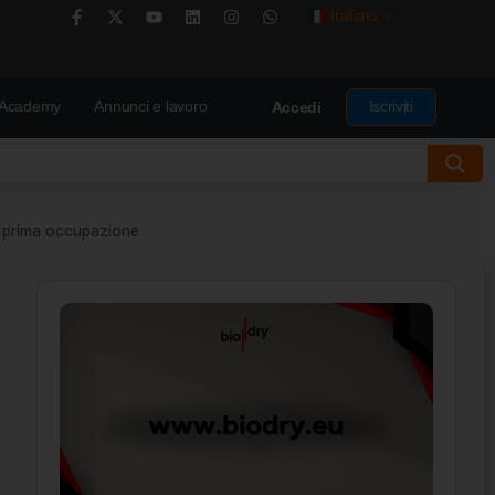
Italiano
▼
Academy
Annunci e lavoro
Iscriviti
Accedi
la prima occupazione