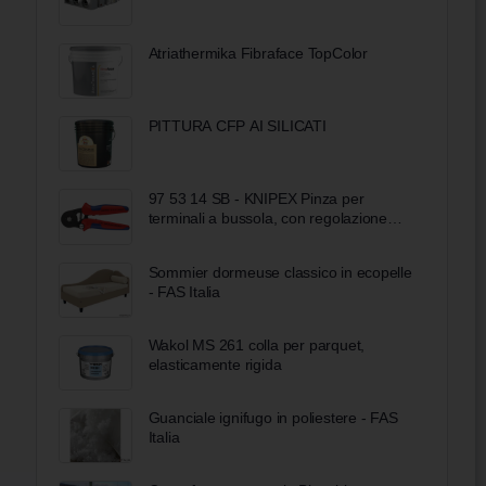
Atriathermika Fibraface TopColor
PITTURA CFP AI SILICATI
97 53 14 SB - KNIPEX Pinza per
terminali a bussola, con regolazione
automatica per crimpaggio laterale
rivestiti in materiale bicomponente
Sommier dormeuse classico in ecopelle
brunita 180 mm
- FAS Italia
Wakol MS 261 colla per parquet,
elasticamente rigida
Guanciale ignifugo in poliestere - FAS
Italia