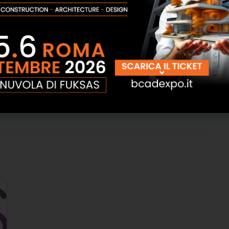
one
,
job creation
,
mcz
,
mcz group
,
trova lavoro