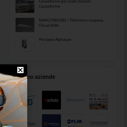
Casseforme per scale Bianchi
Casseforme
NAMCP06020G / Plafoniera sospesa
Cloud Akifix
Persiana Alphacan
Elenco aziende