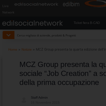
Live
Network
Ticket fiera B-CAD
Home
»
Notizie
»
MCZ Group presenta la quarta edizione dell’i
MCZ Group presenta la quar
sociale “Job Creation” a s
della prima occupazione
Staff Admin
16 Novembre 2015