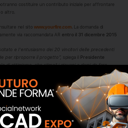
tranno costituire un contributo iniziale per affrontare
o altro.
nsultare nel sito
.
La domanda di
www.yourfire.com
ivamente via raccomandata AR
entro il 31 dicembre 2015
scitato e l’entusiasmo dei 20 vincitori delle precedenti
e per riproporre il progetto”,
spiega il
Presidente
 di ottimismo, che stimoli i giovani a darsi da fare
bra eliminare ogni tipo di sogno o di prospettiva
i –
prosegue il Presidente
– che le imprese dovrebbero
mo convinti che Job Creation sia il miglior regalo di
 i nostri dipendenti”