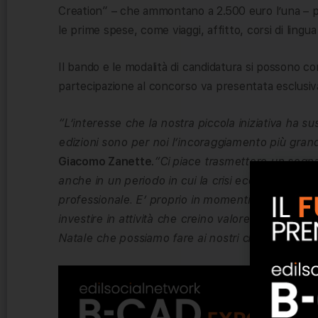
Creation” – che ammontano a 2.500 euro l’una – po
le prime spese, come viaggi, affitto, corsi di lingua 
Il bando e le modalità di candidatura si possono co
partecipazione al concorso va presentata esclus
“L’interesse che la nostra piccola iniziativa ha su
edizioni sono per noi l’incoraggiamento più grand
Giacomo Zanette
.
“Ci piace trasmettere un segnale
anche in un periodo in cui la crisi economica sem
professionale. E’ proprio in momenti come quest
investire in attività che creino valore sociale. Sia
Natale che possiamo fare ai nostri clienti e a tutti