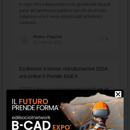
In ogni città italiana molti sono gli immobili facenti
parte del patrimonio pubblico avvolti da un velo
caliginoso che li rende impraticabili al limitrofo
contesto…
Matteo Patamia
0
28 Febbraio 2024
Ecobonus e bonus ristrutturazioni 2024:
ora online il Portale ENEA
Il 2024 si apre con una nuova opportunità per gli
italiani impegnati nella riqualificazione energetica
degli edifici. ENEA, l’Agenzia Nazionale per le
Nuove Tecnologie, l’Energia…
Staff ESN
0
31 Gennaio 2024