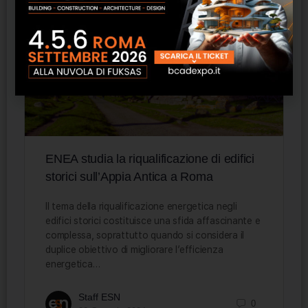
ENEA studia la riqualificazione di edifici
storici sull’Appia Antica a Roma
Il tema della riqualificazione energetica negli
edifici storici costituisce una sfida affascinante e
complessa, soprattutto quando si considera il
duplice obiettivo di migliorare l’efficienza
energetica…
Staff ESN
0