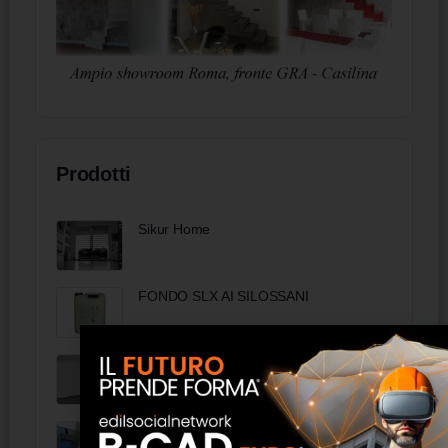
Prodotti
Sikur Home
FONDO SLX AI SILOSSANI
Tende a Rullo ad Arganello Effetrade
Portoni a libro serie LN Silvelox