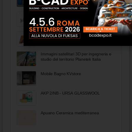
Salottino acciaio e textilene - FAS Italia
Sottocoppo Metallico - Fibrotubi
Immagini satellitari 3D per ingegneria e
studio del territorio Planetek Italia
Mobile Bagno KVstore
AKP 2/NB - URSA GLASSWOOL
Apuano Ceramica mediterranea