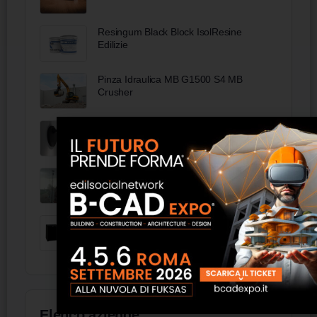
Resingum Black Block IsolResine
Edilizie
Pinza Idraulica MB G1500 S4 MB
Crusher
VEGA S100 Lampada LED - LYM
Scale - HM Costruzioni Metalliche
Frigobar per albergo M27
Elenco aziende