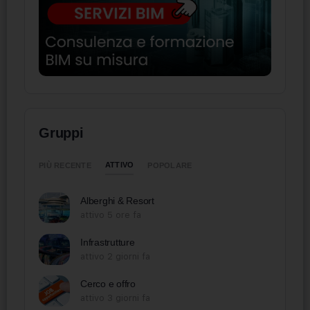
Gruppi
ATTIVO
PIÙ RECENTE
POPOLARE
Alberghi & Resort
attivo 5 ore fa
Infrastrutture
attivo 2 giorni fa
Cerco e offro
attivo 3 giorni fa