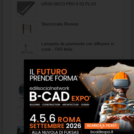
URSA SECO PRO 0.02 PLUS
Staccionata Ricoeso
Lampada da pavimento con diffusore in
cuoio - FAS Italia
Profilo per giunto di dilatazione E -
Torggler
Scurti Marmi
Esempi di Progettazione Antincendio
Casa Prefabbricata 156 - Norges Hus