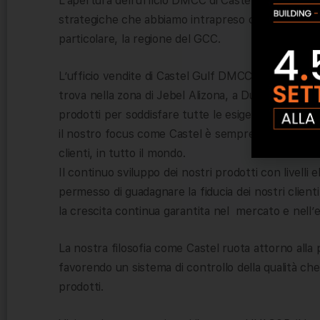
L’apertura dell’ufficio DMCC di Castel Gulf negli Em
strategiche che abbiamo intrapreso come Castel pe
particolare, la regione del GCC.
L’ufficio vendite di Castel Gulf DMCC si trova a J
trova nella zona di Jebel Alizona, a Dubai. Il mag
prodotti per soddisfare tutte le esigenze dei nostr
il nostro focus come Castel è sempre stato quello di
clienti, in tutto il mondo.
Il continuo sviluppo dei nostri prodotti con livelli 
permesso di guadagnare la fiducia dei nostri clienti
la crescita continua garantita nel mercato e nell’e
La nostra filosofia come Castel ruota attorno alla
favorendo un sistema di controllo della qualità che ga
prodotti.