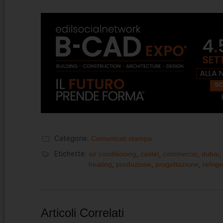
Categorie:
Comunicati stampa
Etichette:
air conditioning
,
castel
,
commercio
,
dubai
,
heating
,
produzione
,
progettazione
,
refrig
Articoli Correlati