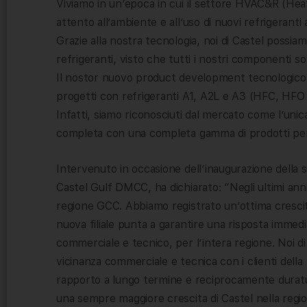
Viviamo in un’epoca in cui il settore HVAC&R (Heati
attento all’ambiente e all’uso di nuovi refrigeran
Grazie alla nostra tecnologia, noi di Castel possiam
refrigeranti, visto che tutti i nostri componenti so
Il nostor nuovo product development tecnologico, 
progetti con refrigeranti A1, A2L e A3 (HFC, HF
Infatti, siamo riconosciuti dal mercato come l’uni
completa con una completa gamma di prodotti per 
Intervenuto in occasione dell’inaugurazione della s
Castel Gulf DMCC, ha dichiarato: “Negli ultimi anni
regione GCC. Abbiamo registrato un’ottima crescita
nuova filiale punta a garantire una risposta immediat
commerciale e tecnico, per l’intera regione. Noi di
vicinanza commerciale e tecnica con i clienti dell
rapporto a lungo termine e reciprocamente duraturo
una sempre maggiore crescita di Castel nella regi