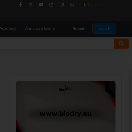
Italiano
▼
Academy
Annunci e lavoro
Iscriviti
Accedi