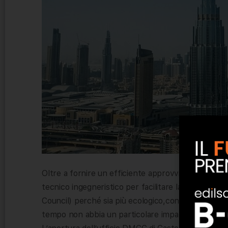
Oltre a fornire un efficiente approvvigionamento c
tecnico ingegneristico per facilitare la transizio
Council) perché sia più ecologico,con prodotti a
tempo non abbia un particolare impatto dal punto 