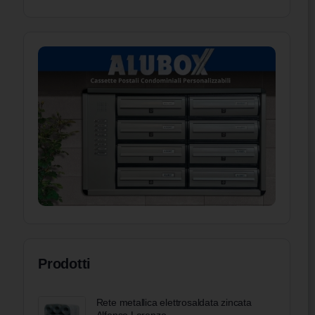
Prodotti
Rete metallica elettrosaldata zincata
Alfonso Lorenzo