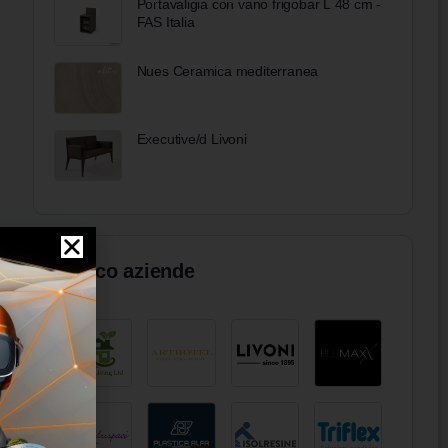
Portavaligia con vano frigobar L 48 cm -
FAS Italia
Nues Ceramica mediterranea
Executive/d Livoni
Elenco aziende