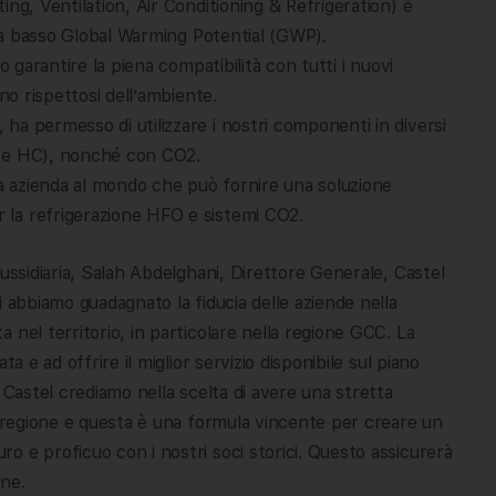
ng, Ventilation, Air Conditioning & Refrigeration) è
ti a basso Global Warming Potential (GWP).
o garantire la piena compatibilità con tutti i nuovi
no rispettosi dell’ambiente.
ha permesso di utilizzare i nostri componenti in diversi
O e HC), nonché con CO2.
ca azienda al mondo che può fornire una soluzione
la refrigerazione HFO e sistemi CO2.
ussidiaria, Salah Abdelghani, Direttore Generale, Castel
 abbiamo guadagnato la fiducia delle aziende nella
 nel territorio, in particolare nella regione GCC. La
a e ad offrire il miglior servizio disponibile sul piano
 Castel crediamo nella scelta di avere una stretta
a regione e questa è una formula vincente per creare un
 e proficuo con i nostri soci storici. Questo assicurerà
one.