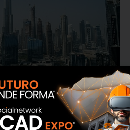
ommerciale, la società sussidiaria consentirà il supporto
ne del mercato della regione GCC (Gulf Cooperation
 basso GWP e basso consumo energetico, e allo stesso
di vista economico.