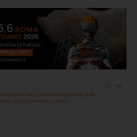
emirati arabi uniti
,
global warming potential
,
golfo
,
eration
,
tecnici
,
tecnologia
,
ventilation