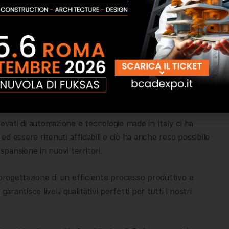
irati Arabi Uniti nel 2023 fa parte delle azioni
r rafforzare le relazioni in Medio Oriente in
umeirah Lake Towers (JLT), a Dubai, e il magazzino si
azzino contiene scorte della nostra gamam completa di
i partner. Sin dai tempi della nostra fondazione, nel 1961,
 soddisfare i requisiti di mercato e soddisfare i nostri
elevati di automazione e tecnologie made in Italy ci ha
 ed essere ritenuti affidabili e ciò ha anche reso possibile
spansione in nuovi territori.
 progettazione di un efficiente processo produttivo e
rantisce livelli qualitativi perfetti per tutti i nostri