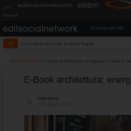
Live
Network
Ticket fiera B-CAD
Home
»
Notizie
»
E-Book architettura: energia per il made in Ita
E-Book architettura: energi
Staff Admin
16 Febbraio 2016