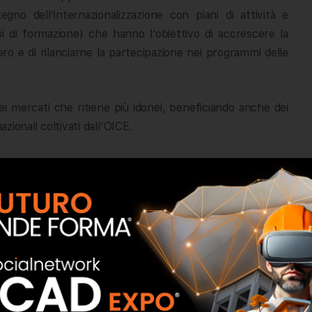
o dell’internazionalizzazione con piani di attività e
rsi di formazione) che hanno l’obiettivo di accrescere la
tero e di rilanciarne la partecipazione nei programmi delle
ei mercati che ritiene più idonei, beneficiando anche dei
zionali coltivati dall’OICE.
 un’affermazione maggiore delle società di architettura
muoverli e come pensate debba essere organizzato un
alizzazione? Un giudizio su ICE, SACE, SIMEST?
dei protagonisti che operano nel mercato dell’ingegneria
 professionisti o piccoli studi. Per lavorare all’estero,
, è necessario avere organizzazioni più strutturate. La
ferire tali concetti in un compito di aggregazione che si
ito dell’ingegneria italiana e per l’intera filiera delle