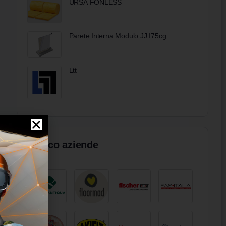
URSA FONLESS
Parete Interna Modulo JJ I75cg
Ltt
Elenco aziende