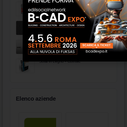
Asfredol® 1000 - Torggler
Terra Ceramica mediterranea
SHAULA S100 Lampada LED - LYM
Solai in Legno - Cointec
Elenco aziende