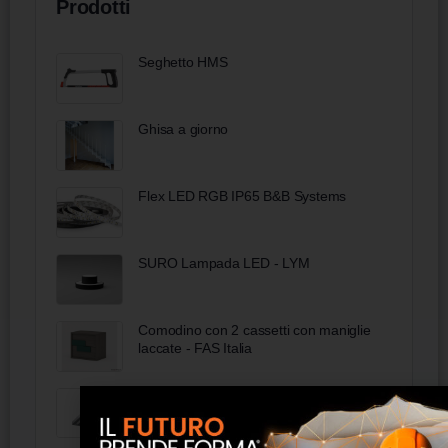
Prodotti
Seghetto HMS
Ghisa a giorno
Flex LED RGB IP65 B&B Systems
SURO Lampada LED - LYM
Comodino con 2 cassetti con maniglie
laccate - FAS Italia
OK inox IP54 4536 PAR90 DO