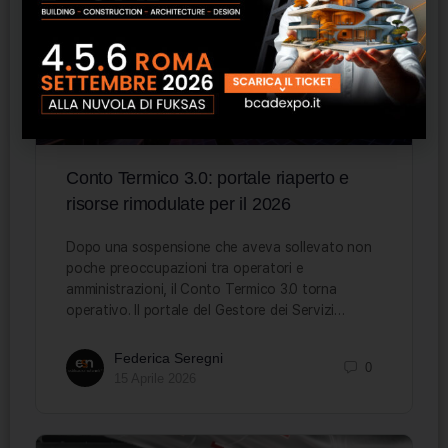
Conto Termico 3.0: portale riaperto e
risorse rimodulate per il 2026
Dopo una sospensione che aveva sollevato non
poche preoccupazioni tra operatori e
amministrazioni, il Conto Termico 3.0 torna
operativo. Il portale del Gestore dei Servizi…
Federica Seregni
0
15 Aprile 2026