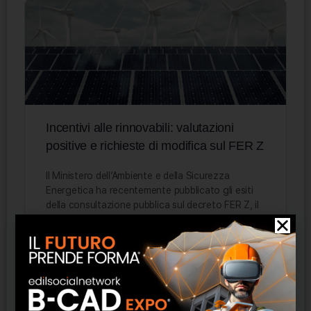
Incentivi alle rinnovabili: valutazioni
positive e richieste di modifica sul FER Z
Il Ministero dell’Ambiente e della Sicurezza
Energetica ha recentemente pubblicato gli esiti
della consultazione pubblica sul decreto FER Z, il
nuovo meccanismo di supporto agli…
Federica Seregni
0
23 Aprile 2026