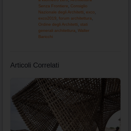
Senza Frontiere
,
Consiglio
Nazionale degli Architetti
,
exco
,
exco2019
,
forum architettura
,
Ordine degli Architetti
,
stati
generali architettura
,
Walter
Baricchi
Articoli Correlati