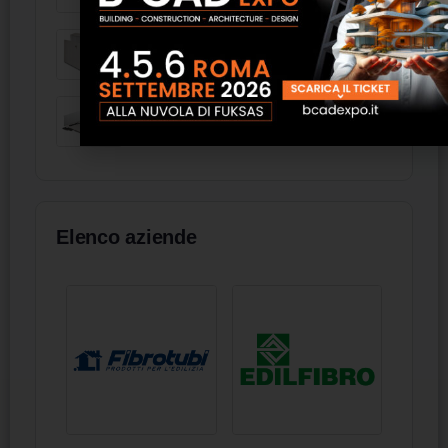
Floortech Armadi
FCYI Aermec
Elenco aziende