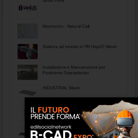
Ianus Porte
Marmorino - Natural Calk
Sistema ad innesto in PB Hep2O Wavin
Installazione e Manutenzione per
Pavimento Sopraelevato
INDUSTRIAL Wavin
Remograffidoc F12
89 01 250 - KNIPEX Alligator Pinza
regolabile per tubi e dadi, 250 mm