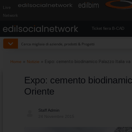
Live
Network
Ticket fiera B-CAD
Home
»
Notizie
»
Expo: cemento biodinamico Palazzo Italia va 
Expo: cemento biodinamico
Oriente
Staff Admin
24 Novembre 2015