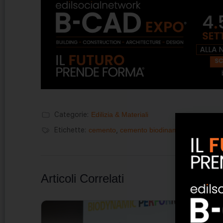
Categorie:
Edilizia & Materiali
Etichette:
cemento
,
cemento biodinamico
,
italcement
Articoli Correlati