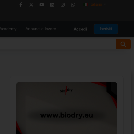
Italiano
▼
Academy
Annunci e lavoro
Iscriviti
Accedi