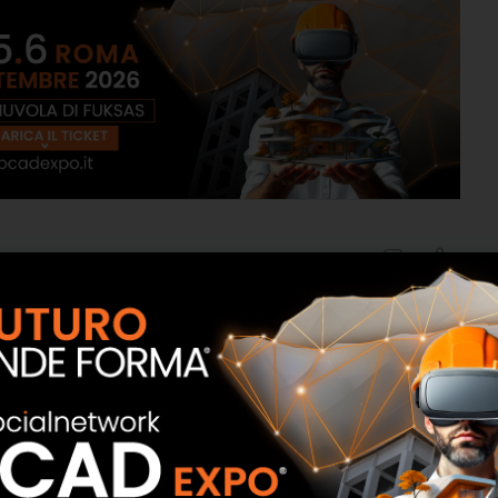
i
,
oriente
,
palazzo italia
,
usa