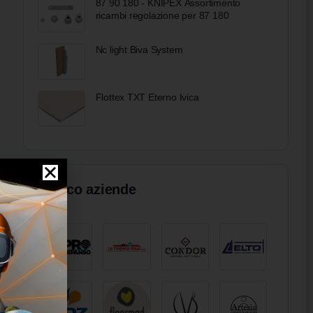
87 90 180 - KNIPEX Assortimento
ricambi regolazione per 87 180
Nc light Biva System
Flottex TXT Eterno Ivica
Elenco aziende