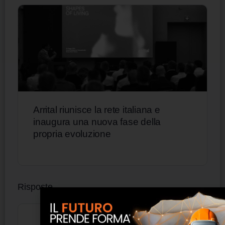
Arrital riunisce la rete italiana e
inaugura una nuova fase della
propria evoluzione
Risposte