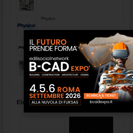
Physico
88 02 250 T - KNIPEX Alligator Pinza
regolabile per tubi e dadi, 250 mm
Mizar
Elenco aziende