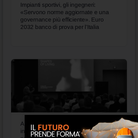
Impianti sportivi, gli ingegneri:
«Servono norme aggiornate e una
governance più efficiente». Euro
2032 banco di prova per l’Italia
Arrital riunisce la rete italiana e
inaugura una nuova fase della