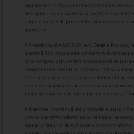
digitalizzate.
“È fondamentale estendere l’innovaz
dichiarato –
con l’obiettivo di costruire una banca 
nasce il protocollo presentato, pensato come uno
appaltanti.
Il Presidente di ASSORUP, avv. Daniele Ricciardi, ha
quanto il BIM rappresenti un motore di cambiament
di coinvolgere attivamente i responsabili della trans
consentita dal correttivo al Codice, nel caso ma
nelle costruzioni. Con un chiaro riferimento al re
non basta aggiungere norme e occuparsi di incentivi
tecnologie anche per opere minori rispetto al “Pon
A illustrare i contenuti del protocollo è stato il P
che ha descritto i pilastri su cui si fonda l’accordo
digitale all’interno della Pubblica Amministrazione,
pubblici. Ha poi evidenziato l’importanza di offri