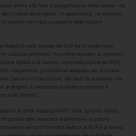
ione anche alla fase di progettazione delle opere
– ha
dati unitaria dei progetti”
. In quest’ottica, ha concluso,
 strumento concreto a supporto delle stazioni
 ribadito il ruolo cruciale dei RUP ed ha evidenziato
o culturale profondo. Ha inoltre rilanciato la necessità
izione digitale e di favorire l’esternalizzazione del RUP,
nchino competenze professionali adeguate per innovare
cente Decreto Infrastrutture, Ricciardi ha osservato che
 ai dirigenti, è necessario investire in persone e
te sullo Stretto”.
residente di IBIMI buildingSMART Italia, Lorenzo Nissim,
. Ha parlato della necessità di diffondere la cultura
 attraverso percorsi formativi dedicati ai RUP e ai tecnici
re un supporto tecnico e metodologico alle pubbliche