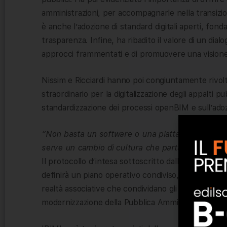
amministrazioni, per accompagnarle nella transizio
è anche l’adozione di standard digitali aperti, fond
trasparenza. Infine, ha ribadito il valore di un dia
approcci frammentati e di promuovere una visione 
Nissim e Ricciardi hanno poi congiuntamente rivolt
straordinario per la digitalizzazione degli appalti p
standardizzazione dei processi openBIM e sull’adozi
“Non basta un software o una piattaforma
– ha a
serve un cambio di cultura che parta dalle pers
Il protocollo d’intesa sottoscritto dalle Associazi
definirà un piano operativo condiviso, aggiornato og
realtà associative che condividano gli stessi obiet
modernizzazione della Pubblica Amministrazione.