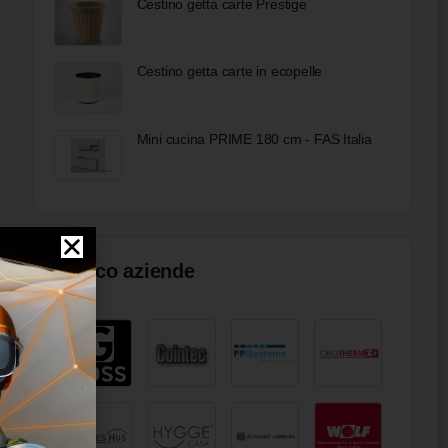
Cestino getta carte Prestige
Cestino getta carte in ecopelle
Mini cucina PRIME 180 cm - FAS Italia
Elenco aziende