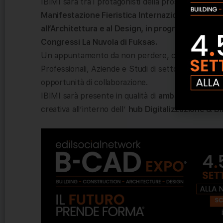
IBIMI sarà tra i protagonisti della prossima edizion
Manifestazione Fieristica Internazionale Certific
all’Architettura e al Design, in programma dal 1
Congressi La Nuvola di Fuksas.
Un appuntamento da non perdere, che vedrà la parte
Professionali, Aziende e Studi di settore, tutti uni
opportunità di collaborazione.
IBIMI sarà presente in qualità di
ambassador
, por
creativa all’interno dell’
hub Digitalizzazione & B