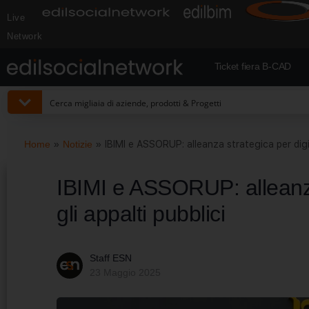
Live
Network
Ticket fiera B-CAD
Home
»
Notizie
»
IBIMI e ASSORUP: alleanza strategica per digit
IBIMI e ASSORUP: alleanza 
gli appalti pubblici
Staff ESN
23 Maggio 2025