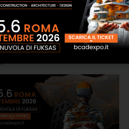
e di
Edilsocialnetwork B-CAD, l’innovativa
ata – unica su Roma- dedicata all’Edilizia,
9 al 21 settembre 2025 presso il suggestivo Centro
cipazione di Istituzioni, Associazioni, Ordini
ti dalla volontà di creare nuove sinergie, connessioni e
tando la propria visione progettuale e la sua forza
IM
.