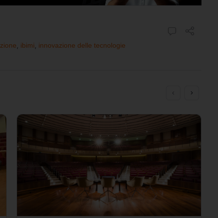
azione
,
ibimi
,
innovazione delle tecnologie