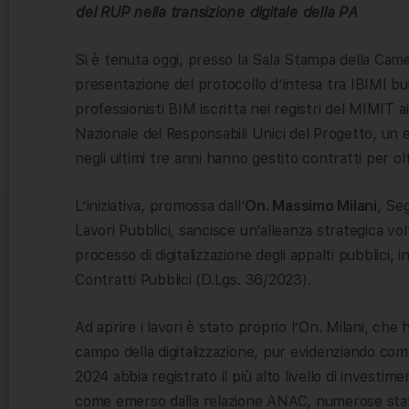
del RUP nella transizione digitale della PA
Si è tenuta oggi, presso la Sala Stampa della Cam
presentazione del protocollo d’intesa tra IBIMI bui
professionisti BIM iscritta nei registri del MIMIT 
Nazionale dei Responsabili Unici del Progetto, un es
negli ultimi tre anni hanno gestito contratti per olt
L’iniziativa, promossa dall’
On. Massimo Milani
, Se
Lavori Pubblici, sancisce un’alleanza strategica v
processo di digitalizzazione degli appalti pubblici,
Contratti Pubblici (D.Lgs. 36/2023).
Ad aprire i lavori è stato proprio l’On. Milani, che ha
campo della digitalizzazione, pur evidenziando com
2024 abbia registrato il più alto livello di investim
come emerso dalla relazione ANAC, numerose staz