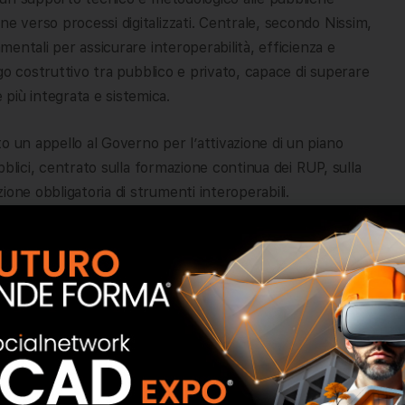
ne verso processi digitalizzati. Centrale, secondo Nissim,
amentali per assicurare interoperabilità, efficienza e
logo costruttivo tra pubblico e privato, capace di superare
più integrata e sistemica.
o un appello al Governo per l’attivazione di un piano
ubblici, centrato sulla formazione continua dei RUP, sulla
one obbligatoria di strumenti interoperabili.
ggiunto il Presidente di IBIMI buildingSMART Italia –
ma
one, sostenuto da una rete competente e coesa”.
oni prevede l’istituzione di un Comitato congiunto che
ni sei mesi. L’accordo è aperto all’adesione di altre
tivi, con l’intento di creare un fronte comune per la