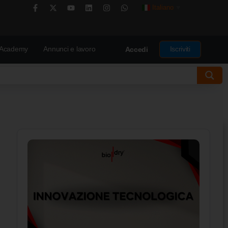
Italiano
▼
Academy
Annunci e lavoro
Iscriviti
Accedi