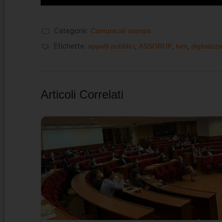
Categorie:
Comunicati stampa
Etichette:
appalti pubblici
,
ASSORUP
,
bim
,
digitalizz
Articoli Correlati