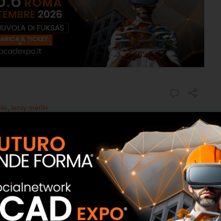
ile
,
leroy merlin