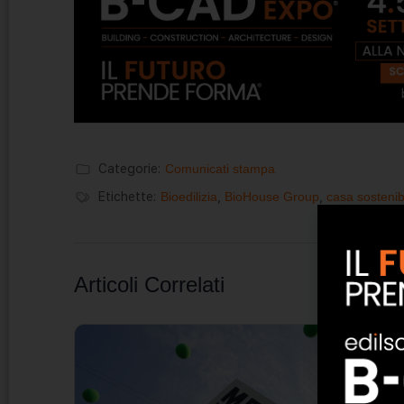
Categorie:
Comunicati stampa
Etichette:
Bioedilizia
,
BioHouse Group
,
casa sostenib
Articoli Correlati