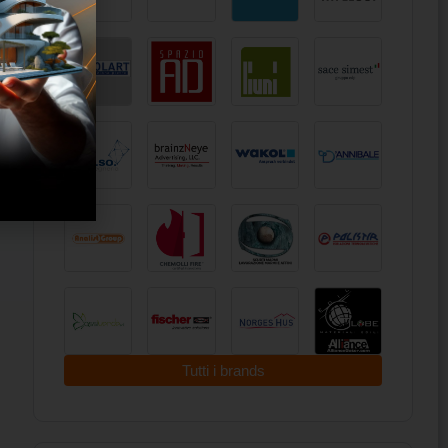
Sicurezza Sismica ed Efficienza
Nell
Energetica di un edificio scolastico con
Sper
Cappotto Sismico
Otta
Ios
ADEGUAMENTO SISMICO ED EFFICIENTAMENTO
ENERGETICO DELLA SCUOLA SECONDARIA DI
Duran
PRIMO GRADO “UGO FOSCOLO” DI SEDICO (BL)
degli
CON LA TECNICA DEL CAPPOTTO SISMICO:
Ghini
PROGETTAZIONE ED ESECUZIONE…
fond
Tutti i brands
Staff ESN
0
22 Marzo 2024