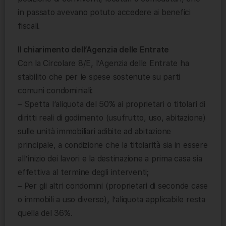
in passato avevano potuto accedere ai benefici
fiscali.
Il chiarimento dell’Agenzia delle Entrate
Con la Circolare 8/E, l’Agenzia delle Entrate ha
stabilito che per le spese sostenute su parti
comuni condominiali:
– Spetta l’aliquota del 50% ai proprietari o titolari di
diritti reali di godimento (usufrutto, uso, abitazione)
sulle unità immobiliari adibite ad abitazione
principale, a condizione che la titolarità sia in essere
all’inizio dei lavori e la destinazione a prima casa sia
effettiva al termine degli interventi;
– Per gli altri condomini (proprietari di seconde case
o immobili a uso diverso), l’aliquota applicabile resta
quella del 36%.