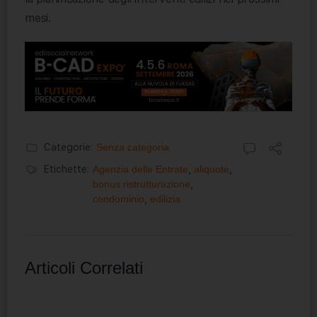
mesi.
Categorie:
Senza categoria
Etichette:
Agenzia delle Entrate
,
aliquote
,
bonus ristrutturazione
,
condominio
,
edilizia
Articoli Correlati