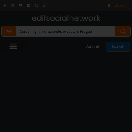
Italiano
▼
Iscriviti
Accedi