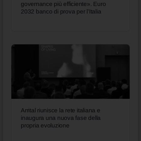
governance più efficiente». Euro
2032 banco di prova per l’Italia
Arrital riunisce la rete italiana e
inaugura una nuova fase della
propria evoluzione