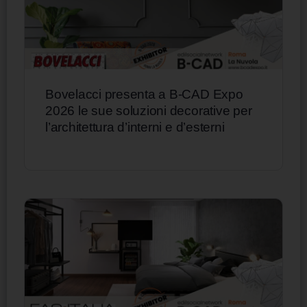
Bovelacci presenta a B-CAD Expo
2026 le sue soluzioni decorative per
l’architettura d’interni e d’esterni