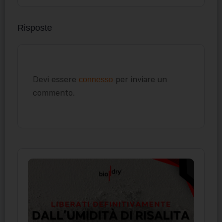
Risposte
Devi essere
per inviare un
connesso
commento.