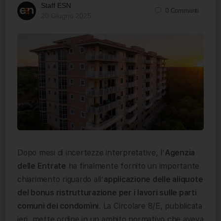
Staff ESN
0
Commenti
20 Giugno 2025
Dopo mesi di incertezze interpretative, l’
Agenzia
delle Entrate
ha finalmente fornito un importante
chiarimento riguardo all’
applicazione delle aliquote
del bonus ristrutturazione per i lavori sulle parti
comuni dei condomìni
. La Circolare 8/E, pubblicata
ieri, mette ordine in un ambito normativo che aveva