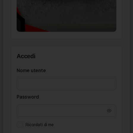
Accedi
Nome utente
Password
Ricordati di me