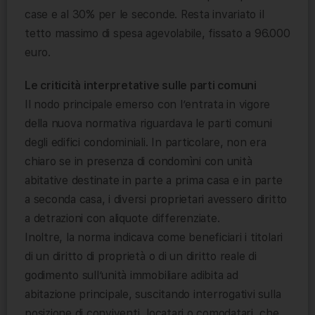
case e al 30% per le seconde. Resta invariato il
tetto massimo di spesa agevolabile, fissato a 96.000
euro.
Le criticità interpretative sulle parti comuni
Il nodo principale emerso con l’entrata in vigore
della nuova normativa riguardava le parti comuni
degli edifici condominiali. In particolare, non era
chiaro se in presenza di condomìni con unità
abitative destinate in parte a prima casa e in parte
a seconda casa, i diversi proprietari avessero diritto
a detrazioni con aliquote differenziate.
Inoltre, la norma indicava come beneficiari i titolari
di un diritto di proprietà o di un diritto reale di
godimento sull’unità immobiliare adibita ad
abitazione principale, suscitando interrogativi sulla
posizione di conviventi, locatari o comodatari, che