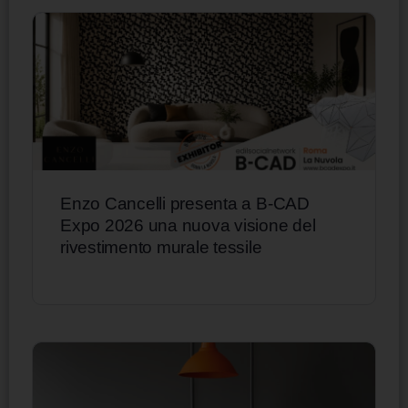
Enzo Cancelli presenta a B-CAD
Expo 2026 una nuova visione del
rivestimento murale tessile