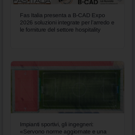
Fas Italia presenta a B-CAD Expo
2026 soluzioni integrate per l’arredo e
le forniture del settore hospitality
Impianti sportivi, gli ingegneri:
«Servono norme aggiornate e una