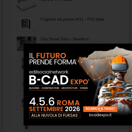
Frigobar da parete M11 - FAS Italia
City Stone Grès - Newfloor
Panca in legno con seduta trapuntata -
FAS Italia
Wakol RT 5960 salviette detergenti
Wakol MS 227 colla per parquet finito,
elastica
Flex 365 - Torggler