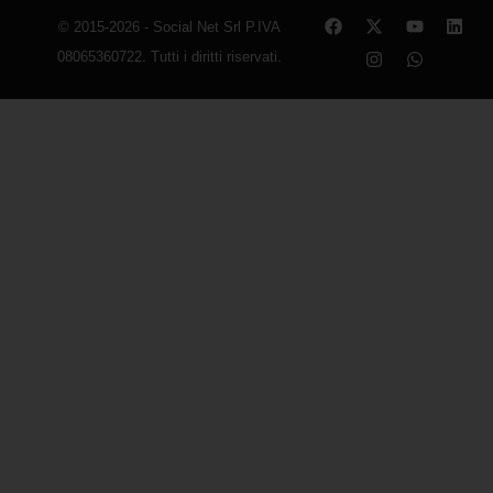
© 2015-2026 - Social Net Srl P.IVA
08065360722. Tutti i diritti riservati.