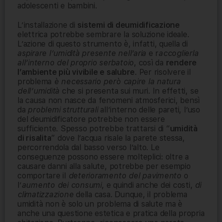
adolescenti e bambini.
L’installazione di
sistemi di deumidificazione
elettrica potrebbe sembrare la soluzione ideale.
L’azione di questo strumento è, infatti, quella di
aspirare l’umidità presente nell’aria
e r
accoglierla
all’interno del proprio serbatoio
, così da
rendere
l’ambiente più vivibile e salubre
. Per risolvere il
problema
è necessario però capire la natura
dell’umidità
che si presenta sui muri. In effetti, se
la causa non nasce da fenomeni atmosferici, bensì
da
problemi strutturali
all’interno delle pareti, l’uso
del deumidificatore potrebbe non essere
sufficiente. Spesso potrebbe trattarsi di “
umidità
di risalita
” dove l’acqua risale la parete stessa,
percorrendola dal basso verso l’alto. Le
conseguenze possono essere molteplici: oltre a
causare danni alla salute, potrebbe per esempio
comportare il
deterioramento del pavimento
o
l’
aumento dei consumi
, e quindi anche dei costi,
di
climatizzazione
della casa. Dunque, il problema
umidità non è solo un problema di salute ma è
anche una questione estetica e pratica della propria