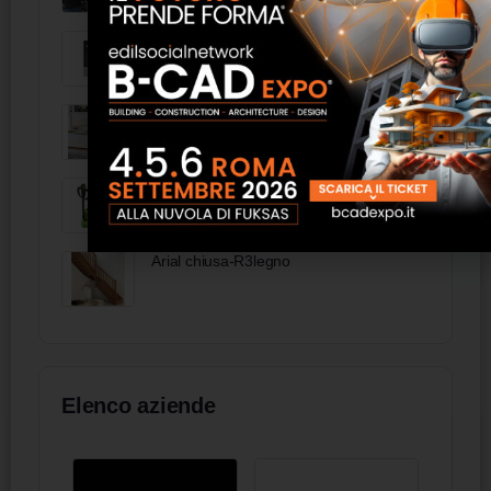
Lampada da tavolo in metallo e
metacrilato - FAS Italia
Testata a pannelli con comodini 300 cm
- FAS Italia
Zoomlion TB15E Dercar Logistica
Arial chiusa-R3legno
Elenco aziende