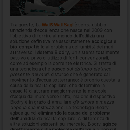
Tra queste, La
è senza dubbio
Wall&Wall Sagl
un’azienda d’eccellenza che nasce nel 2009 con
l’obiettivo di fornire al mondo dell’edilizia una
soluzione definitiva ma assolutamente
ecologica
e
bio-compatibile
al problema dell’umidità dei muri
attraverso il sistema
Biodry
, un sistema totalmente
passivo e privo di utilizzo di fonti convenzionali,
come ad esempio la corrente elettrica. Si tratta di
una tecnologia che
agisce sul disturbo elettrico
presente nei muri
, disturbo che è generato dal
movimento d’acqua sotterraneo: è proprio questa la
causa della risalita capillare, che determina la
capacità di attirare maggiormente le molecole
d’acqua dal muro verso l’alto, ma che il dispositivo
Biodry è in grado di annullare
già un’ora e mezza
dopo la sua installazione
. La tecnologia Biodry
agisce quindi
eliminando la causa del problema
dell’umidità
da risalita capillare. A differenza di
altre soluzioni esistenti sul mercato, Biodry
agisce
direttamente sulla molecola dell’acqua
e non sul