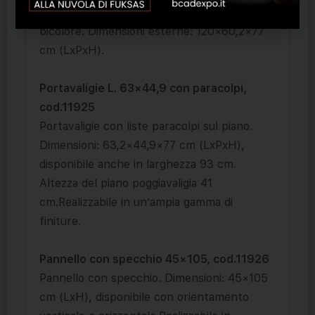
scrivanie con sportello, monocolore o
bicolore. Dimensioni esterne: 120×60,2×77
cm (LxPxH).
Portavaligie L. 63×44,9 con paracolpi,
cod.11925
Portavaligie con liste paracolpi sul piano.
Dimensioni: 63,2×44,9×77 cm (LxPxH),
disponibile anche in larghezza 93 cm.
Altezza del piano poggiavaligia 41
cm.Realizzabile in un’ampia gamma di
finiture.
Pannello con specchio 45×105, cod.11926
Pannello con specchio. Dimensioni: 45×105
cm (LxH), disponibile con orientamento