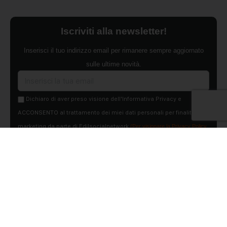
Iscriviti alla newsletter!
Inserisci il tuo indirizzo email per rimanere sempre aggiornato
sulle ultime novità.
Dichiaro di aver preso visione dell'Informativa Privacy e
ACCONSENTO al trattamento dei miei dati personali per finalità di
marketing da parte di Edilsocialnetwork
(Per visionare la Privacy Policy
clicca qui).
Iscriviti
Pubblicità
Chi siamo
Contattaci