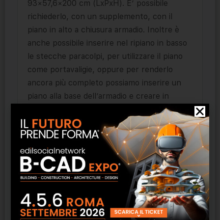
93×57,6×200 cm (LxPxH). E’ possibile
richiederlo, con un supplemento, con il
piano in alto a chiusura armadio. Inoltre è
anche possibile inserire nel ripiano in basso
le stecche paracolpi, per utilizzare il piano
come portavaligie, oppure per renderlo
ancora più completo possiamo inserire un
piano alla base dell’armadio e creare in
questo vano il portavaligie.Realizzabile in
un’ampia gamma di finiture.
Scrivania da 120 cm con mobile portafrigo,
cod.11916
Scrivania per camere d’albergo, con vano
portafrigo a destra o sinistra (frigobar
escluso), dimensioni interne vano 46x54x69
cm (LxPxH). Disponibile, come per tutte le