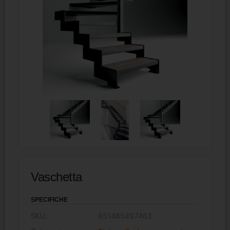
Vaschetta
SPECIFICHE
SKU:
851485497463