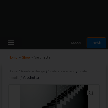
Iscriviti
Accedi
Home
»
Shop
»
Vaschetta
Home
/
Arredo e design
/
Scale e ascensori
/
Scale in
metallo
/ Vaschetta