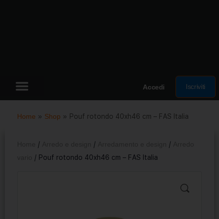
Iscriviti
Accedi
Home
»
Shop
»
Pouf rotondo 40xh46 cm – FAS Italia
Home
/
Arredo e design
/
Arredamento e design
/
Arredo
vario
/ Pouf rotondo 40xh46 cm – FAS Italia