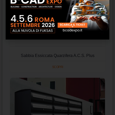
Sabbia Essiccata Quarzifera A.C.S. Plus
SCOPRI