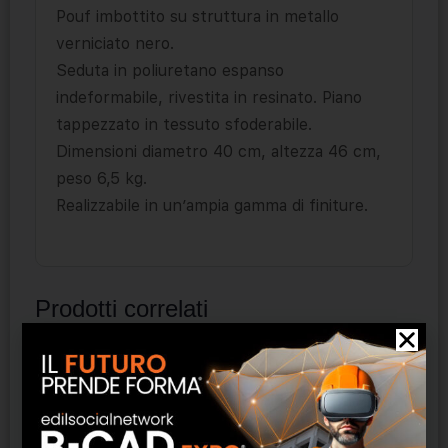
Pouf imbottito su struttura in metallo
verniciato nero.
Seduta in poliuretano espanso
indeformabile, rivestita in resinato. Piano
tappezzato in tessuto sfoderabile.
Dimensioni diametro 40 cm, altezza 46 cm,
peso 6,5 kg.
Realizzabile in un’ampia gamma di finiture.
Prodotti correlati