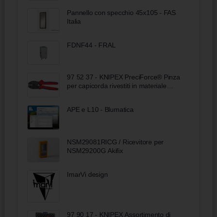
Pannello con specchio 45x105 - FAS
Italia
FDNF44 - FRAL
97 52 37 - KNIPEX PreciForce® Pinza
per capicorda rivestiti in materiale
bicomponente brunita 220 mm
APE e L10 - Blumatica
NSM29081RICG / Ricevitore per
NSM29200G Akifix
ImarVi design
97 90 17 - KNIPEX Assortimento di