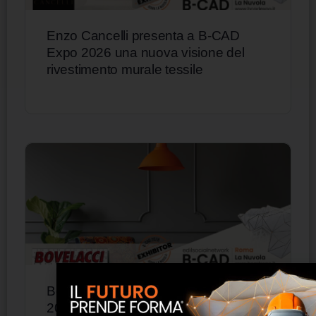
Enzo Cancelli presenta a B-CAD
Expo 2026 una nuova visione del
rivestimento murale tessile
Bovelacci presenta a B-CAD Expo
2026 le sue soluzioni decorative per