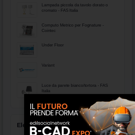
Lampada piccola da tavolo dorato o
cromato - FAS Italia
Computo Metrico per Fognature -
Cointec
Under Floor
Variant
Luce da parete bianco/tortora - FAS
Italia
Elenco aziende