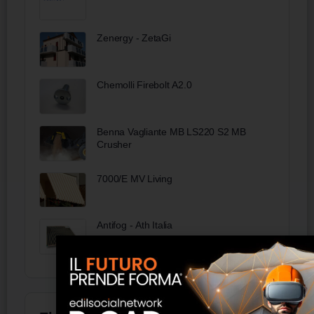
Zenergy - ZetaGi
Chemolli Firebolt A2.0
Benna Vagliante MB LS220 S2 MB
Crusher
7000/E MV Living
Antifog - Ath Italia