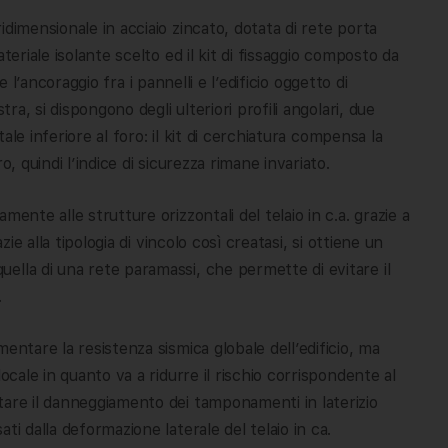
dimensionale in acciaio zincato, dotata di rete porta
teriale isolante scelto ed il kit di fissaggio composto da
are l’ancoraggio fra i pannelli e l’edificio oggetto di
tra, si dispongono degli ulteriori profili angolari, due
tale inferiore al foro: il kit di cerchiatura compensa la
, quindi l’indice di sicurezza rimane invariato.
ente alle strutture orizzontali del telaio in c.a. grazie a
zie alla tipologia di vincolo così creatasi, si ottiene un
ella di una rete paramassi, che permette di evitare il
.
entare la resistenza sismica globale dell’edificio, ma
ocale in quanto va a ridurre il rischio corrispondente al
tare il danneggiamento dei tamponamenti in laterizio
ti dalla deformazione laterale del telaio in ca.