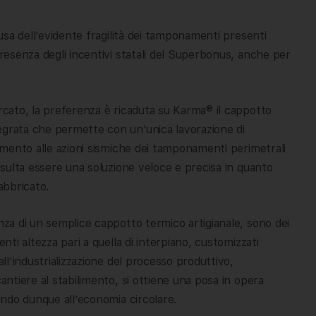
ausa dell’evidente fragilità dei tamponamenti presenti
presenza degli incentivi statali del Superbonus, anche per
ercato, la preferenza è ricaduta su Karma® il cappotto
egrata che permette con un’unica lavorazione di
tamento alle azioni sismiche dei tamponamenti perimetrali
risulta essere una soluzione veloce e precisa in quanto
abbricato.
enza di un semplice cappotto termico artigianale, sono dei
enti altezza pari a quella di interpiano, customizzati
all’industrializzazione del processo produttivo,
cantiere al stabilimento, si ottiene una posa in opera
uendo dunque all’economia circolare.