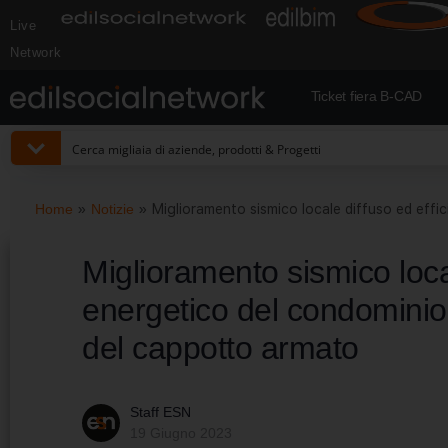
Live
Network
Ticket fiera B-CAD
Home
»
Notizie
»
Miglioramento sismico locale diffuso ed eff
Miglioramento sismico loca
energetico del condominio 
del cappotto armato
Staff ESN
19 Giugno 2023