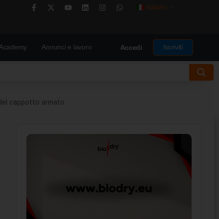
Italiano
▼
Academy
Annunci e lavoro
Iscriviti
Accedi
 del cappotto armato