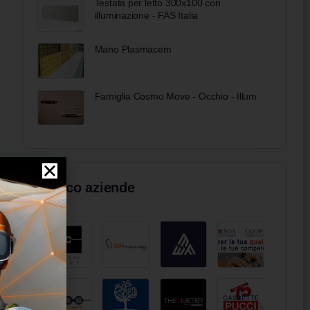
Testata per letto 300x100 con
illuminazione - FAS Italia
Mano Plasmacem
Famiglia Cosmo Move - Occhio - Illum
Elenco aziende