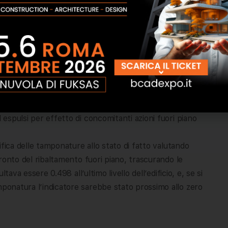
lemento con funzione non strutturale ed è in posizione
: le evidenze pratiche hanno dimostrato che tali elementi
a danneggiarsi e ad instabilizzarsi a causa delle
 espulsi per effetto di concomitanti azioni fuori piano
rifica delle tamponature allo stato di fatto valutando
nfronto del ribaltamento fuori piano, trascurando le
ltava essere 0.498 all’ultimo livello dell’edificio, e, se si
mponatura l’indicatore sarebbe stato prossimo allo zero