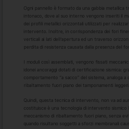
Ogni pannello è formato da una gabbia metallica tri
intonaco, dove al suo interno vengono inseriti il ma
dei profili metallici orizzontali utilizzati per realizz
intervento. Inoltre, in corrispondenza dei fori fines
verticali ai lati dell’apertura ed un traverso orizzon
perdita di resistenza causata dalla presenza del foro
I moduli così assemblati, vengono fissati meccanicam
idonei ancoraggi dotati di certificazione sismica: gra
comportamento “a sacco” del sistema, analoga a qu
ribaltamento fuori piano dei tamponamenti leggeri
Quindi, questa tecnica di intervento, non va ad aum
costituisce è una tecnologia di intervento sismico l
meccanismo di ribaltamento fuori piano, senza evi
quando risultano soggetti a sforzi membranali causa