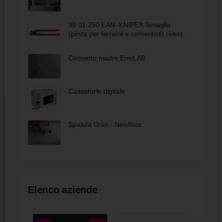
99 01 250 EAN -KNIPEX Tenaglia
(pinza per ferraioli e cementisti) rivestiti
in resina sintetica bonderizzata nera
250 mm
Cemento madre ErreLAB
Cassaforte digitale
Spatula Grès - Newfloor
Elenco aziende