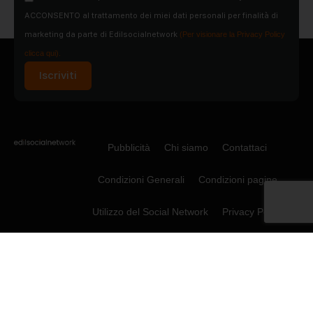
ACCONSENTO al trattamento dei miei dati personali per finalità di
marketing da parte di Edilsocialnetwork
(Per visionare la Privacy Policy
clicca qui).
Iscriviti
Pubblicità
Chi siamo
Contattaci
Condizioni Generali
Condizioni pagine
Utilizzo del Social Network
Privacy Policy
Cookie Policy
© 2015-2026 - Social Net Srl P.IVA
08065360722. Tutti i diritti riservati.