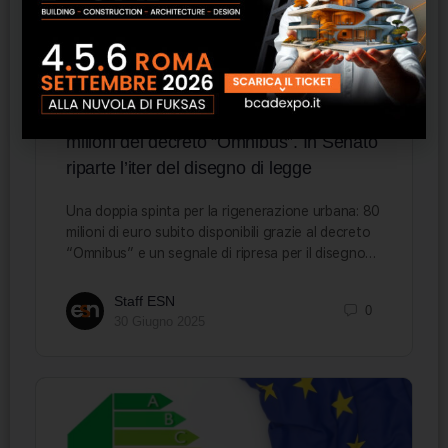
Rigenerazione urbana, partono gli 80
milioni del decreto “Omnibus”. In Senato
riparte l’iter del disegno di legge
Una doppia spinta per la rigenerazione urbana: 80
milioni di euro subito disponibili grazie al decreto
“Omnibus” e un segnale di ripresa per il disegno…
Staff ESN
0
30 Giugno 2025