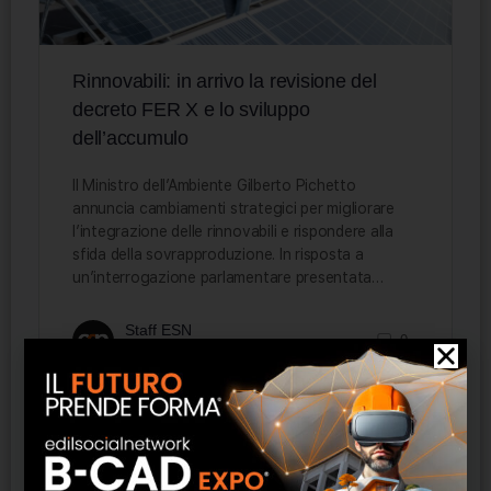
Rinnovabili: in arrivo la revisione del
decreto FER X e lo sviluppo
dell’accumulo
Il Ministro dell’Ambiente Gilberto Pichetto
annuncia cambiamenti strategici per migliorare
l’integrazione delle rinnovabili e rispondere alla
sfida della sovrapproduzione. In risposta a
un’interrogazione parlamentare presentata…
Staff ESN
0
8 Luglio 2025