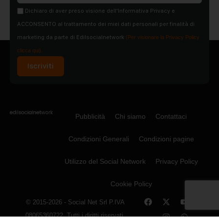
Dichiaro di aver preso visione dell'Informativa Privacy e
ACCONSENTO al trattamento dei miei dati personali per finalità di
marketing da parte di Edilsocialnetwork
(Per visionare la Privacy Policy
clicca qui).
Iscriviti
Pubblicità
Chi siamo
Contattaci
Condizioni Generali
Condizioni pagine
Utilizzo del Social Network
Privacy Policy
Cookie Policy
© 2015-2026 - Social Net Srl P.IVA
08065360722. Tutti i diritti riservati.