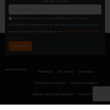
sulle ultime novità.
Dichiaro di aver preso visione dell'Informativa Privacy e
ACCONSENTO al trattamento dei miei dati personali per finalità di
marketing da parte di Edilsocialnetwork
(Per visionare la Privacy Policy
clicca qui).
Iscriviti
Pubblicità
Chi siamo
Contattaci
Condizioni Generali
Condizioni pagine
Utilizzo del Social Network
Privacy Policy
Cookie Policy