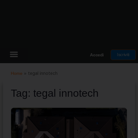
Iscriviti
Accedi
Home
»
tegal innotech
Tag:
tegal innotech