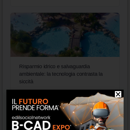
Risparmio idrico e salvaguardia
ambientale: la tecnologia contrasta la
siccità
Investire sul trattamento dell’acqua permette
vantaggi in termini economici e di energia,
salvaguardando il pianeta. Grazie a moderni
impianti di desalinizzazione e dissalazione, anche
l’acqua…