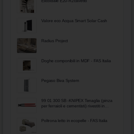
Elicoidale E20-R2cavetto
Valore eco Acqua Smart Solar Cash
Radius Project
Doghe componibili in MDF - FAS Italia
Pegaso Biva System
99 01 300 SB -KNIPEX Tenaglia (pinza
per ferraioli e cementisti) rivestiti in
resina sintetica bonderizzata nera 300
mm
Poltrona letto in ecopelle - FAS Italia