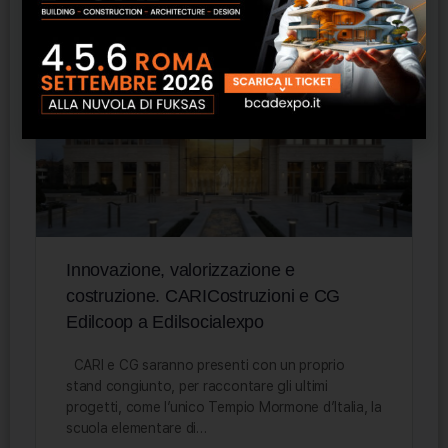
Staff ESN
0
16 Settembre 2022
Innovazione, valorizzazione e
costruzione. CARICostruzioni e CG
Edilcoop a Edilsocialexpo
CARI e CG saranno presenti con un proprio
stand congiunto, per raccontare gli ultimi
progetti, come l’unico Tempio Mormone d’Italia, la
scuola elementare di…