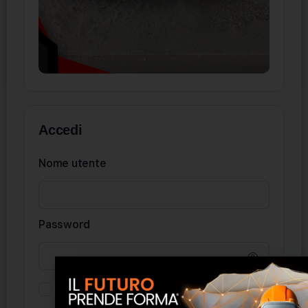
Accedi
Nome utente
Password
Ricordati di me