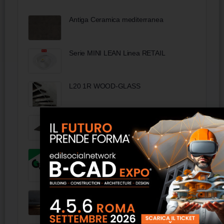
Antiga Ceramica mediterranea
Serie MINI LEAN Linea RETAIL
L20 1R WOOD-GLASS
Piano per tavolo 80x80 cm - FAS Italia
Giorni Oscar Prefabbricati
Pavimento e Parquet - Edilgabrielli