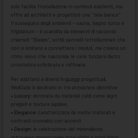
solo facilita l’installazione in contesti esistenti, ma
offre ad architetti e progettisti una “tela bianca”
Il susseguirsi degli ambienti – sauna, bagno turco e
frigidarium – è scandita da elementi di raccordo
chiamati “Blades”, sottili pannelli retroilluminati che
non si limitano a connettere i moduli, ma creano un
ritmo visivo che nasconde le varie funzioni dietro
un’estetica sofisticata e raffinata.
Per adattarsi a diversi linguaggi progettuali,
WellGate è declinato in tre atmosfere distintive:
• Luxury:
dominata da materiali caldi come legni
pregiati e texture lapidee.
• Elegance:
caratterizzata da motivi traforati e
contrasti cromatici con accenti
• Design:
la celebrazione del minimalismo
attraverso monocromie total white o total black.