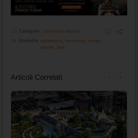
Categorie:
Comunicati stampa
Etichette:
architettura
,
benessere
,
design
,
piscine
,
Spa
Articoli Correlati