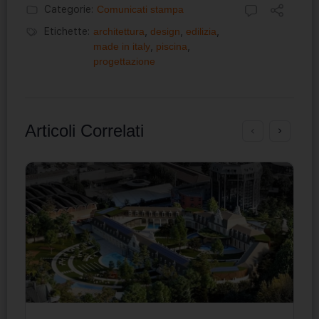
Categorie:
Comunicati stampa
Etichette:
architettura
,
design
,
edilizia
,
made in italy
,
piscina
,
progettazione
Articoli Correlati