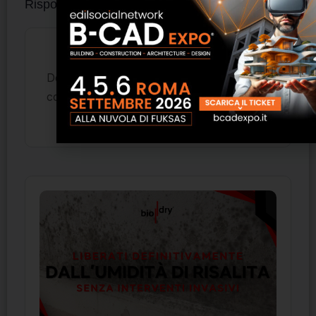
Risposte
Devi essere
per inviare un
connesso
commento.